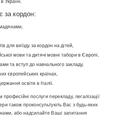
в Україні.
є за кордон:
омадянами,
в для виїзду за кордон на дітей,
ської мови та дитячі мовні табори в Європі,
рами та вступ до навчального закладу,
нших європейських країнах,
ржання освіти в Італії.
професійні послуги перекладу, легалізації
ри також проконсультують Вас з будь-яких
онами, або надсилайте Ваші запитання