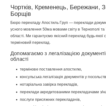
Чортків, Кременець, Бережани, З
Борщів
Бюро перекладу Апостиль Груп — переклади докумен
усного мовлення 50ма мовами світу в Тернополі та 
області. Ми гарантуємо якісний переклад будь-якої ск
терміновий переклад.
Допомагаємо з легалізацією документів
області
термінове поставлення апостилю,
консульська легалізація документів у посольстві
нотаріальна завірка перекладів,
переклади акредитованими перекладачами з/на 
послуги присяжних перекладачів,