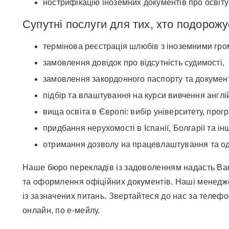
нострифікацію іноземних документів про освіту 
Супутні послуги для тих, хто подорожу
термінова реєстрація шлюбів з іноземними гр
замовлення довідок про відсутність судимості,
замовлення закордонного паспорту та документі
підбір та влаштування на курси вивчення англій
вища освіта в Європі: вибір університету, прог
придбання нерухомості в Іспанії, Болгарії та і
отримання дозволу на працевлаштування та оде
Наше бюро перекладів із задоволенням надасть Вам 
та оформлення офіційних документів. Наші менедже
із зазначених питань. Звертайтеся до нас за телеф
онлайн, по е-мейлу.